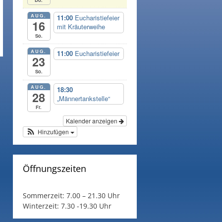
AUG.
11:00
Eucharistiefeier
16
mit Kräuterweihe
So.
AUG.
11:00
Eucharistiefeier
23
So.
AUG.
18:30
28
„Männertankstelle“
Fr.
Kalender anzeigen
Hinzufügen
Öffnungszeiten
Sommerzeit:
7.00 – 21.30 Uhr
Winterzeit:
7.30 -19.30 Uhr