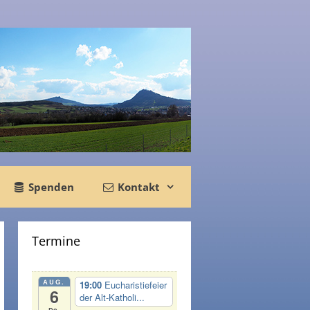
Spenden
Kontakt
Termine
AUG.
19:00
Eucharistiefeier
6
der Alt-Katholi...
Do.