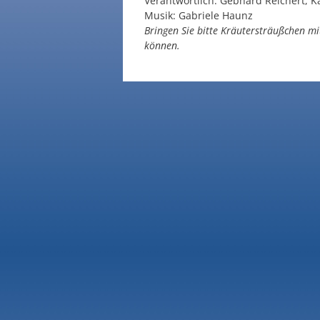
Verantwortlich: Gebhard Reichert, Kat
Musik: Gabriele Haunz
Bringen Sie bitte Kräutersträußchen 
können.