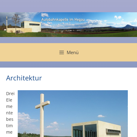
Zum
Inhalt
springen
Menü
Architektur
Drei
Ele
me
nte
bes
tim
me