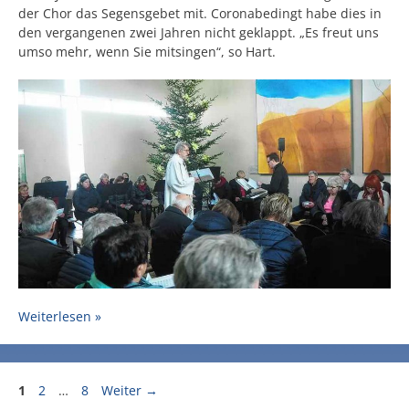
der Chor das Segensgebet mit. Coronabedingt habe dies in
den vergangenen zwei Jahren nicht geklappt. „Es freut uns
umso mehr, wenn Sie mitsingen“, so Hart.
Weiterlesen »
Seite
Seite
Seite
1
2
…
8
Weiter
→