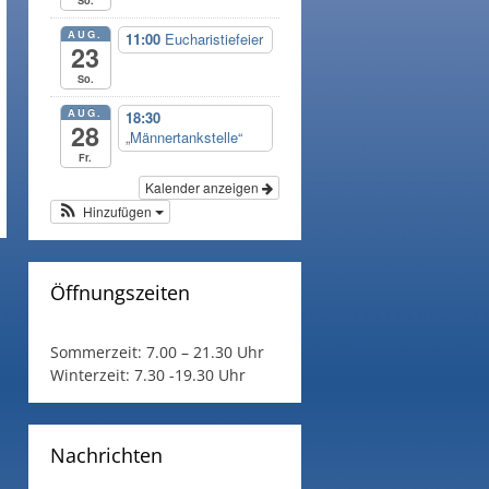
AUG.
11:00
Eucharistiefeier
23
So.
AUG.
18:30
28
„Männertankstelle“
Fr.
Kalender anzeigen
Hinzufügen
Öffnungszeiten
Sommerzeit:
7.00 – 21.30 Uhr
Winterzeit:
7.30 -19.30 Uhr
Nachrichten