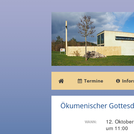
Zum
Inhalt
springen
Termine
Info
Ökumenischer Gottesd
12. Oktobe
WANN:
um 11:00