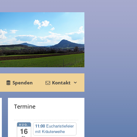
Spenden
Kontakt
Termine
AUG.
11:00
Eucharistiefeier
16
mit Kräuterweihe
So.