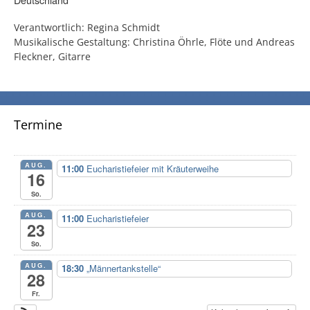
Deutschland
Verantwortlich: Regina Schmidt
Musikalische Gestaltung: Christina Öhrle, Flöte und Andreas
Fleckner, Gitarre
Termine
AUG.
11:00
Eucharistiefeier mit Kräuterweihe
16
So.
AUG.
11:00
Eucharistiefeier
23
So.
AUG.
18:30
„Männertankstelle“
28
Fr.